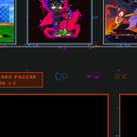
para passar
r >:]